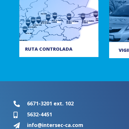
RUTA CONTROLADA
VIG
6671-3201 ext. 102

5632-4451

info@intersec-ca.com
