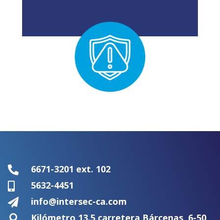
6671-3201 ext. 102

5632-4451

info@intersec-ca.com

Kilómetro 13.5 carretera Bárcenas, 6-50
